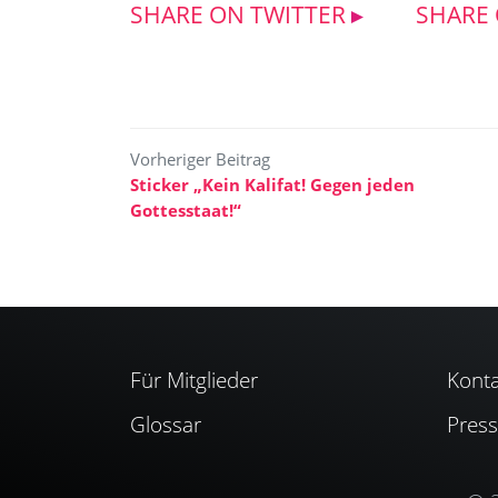
SHARE ON TWITTER
SHARE
Beitragsnavigation
Sticker „Kein Kalifat! Gegen jeden
Gottesstaat!“
Für Mitglieder
Konta
Glossar
Pres