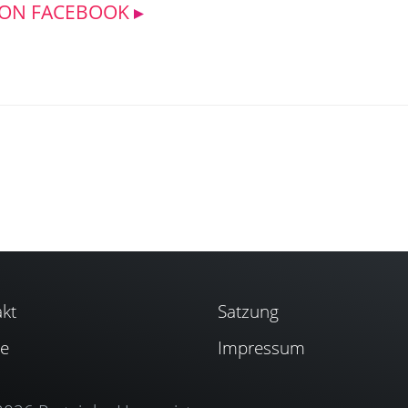
 ON FACEBOOK
kt
Satzung
se
Impressum