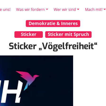
e uns!
Was wir fordern
Wer wir sind
Mach mit!
Demokratie & Inneres
Sticker
Sticker mit Spruch
Sticker „Vögelfreiheit“