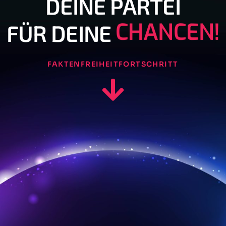
DEINE PARTEI
C
H
A
N
C
E
N
!
FÜR DEINE
FAKTEN
FREIHEIT
FORTSCHRITT