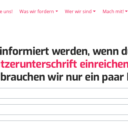
e uns!
Was wir fordern
Wer wir sind
Mach mit!
informiert werden, wenn d
tzerunterschrift einreiche
 brauchen wir nur ein paar I