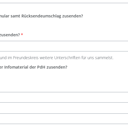
ormular samt Rücksendeumschlag zusenden?
 zusenden?
*
ie und im Freundeskreis weitere Unterschriften für uns sammelst.
oder Infomaterial der PdH zusenden?