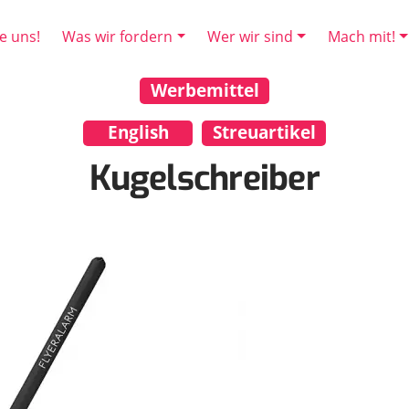
e uns!
Was wir fordern
Wer wir sind
Mach mit!
Werbemittel
English
Streuartikel
Kugelschreiber