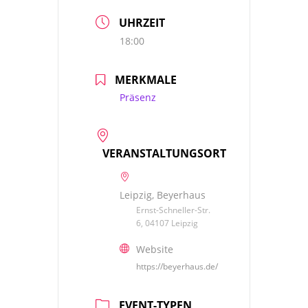
UHRZEIT
18:00
MERKMALE
Präsenz
VERANSTALTUNGSORT
Leipzig, Beyerhaus
Ernst-Schneller-Str.
6, 04107 Leipzig
Website
https://beyerhaus.de/
EVENT-TYPEN