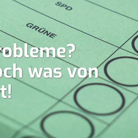
robleme?
doch was von
t!