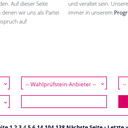
en. Auf dieser Seite
und veraltet sein. Unsere
n denen wir uns als Partei
immer in unserem
Prog
nspruch auf
eite
1
2
3
4
5
6
14
104
138
Nächste Seite ›
Letzte 