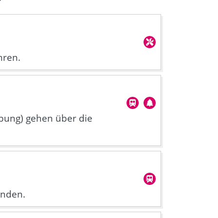
hren.
bung) gehen über die
anden.