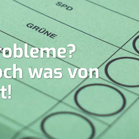
robleme?
doch was von
t!