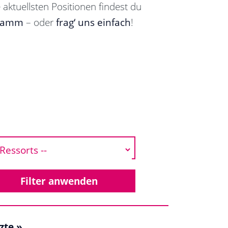
 aktuellsten Positionen findest du
ramm
– oder
frag‘ uns einfach
!
zte »