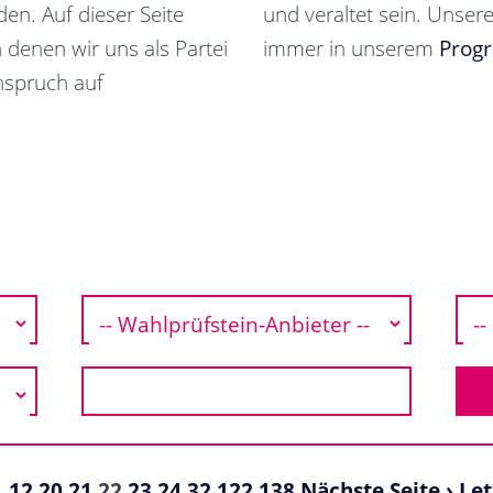
en. Auf dieser Seite
und veraltet sein. Unsere
n denen wir uns als Partei
immer in unserem
Prog
nspruch auf
1
12
20
21
22
23
24
32
122
138
Nächste Seite ›
Let