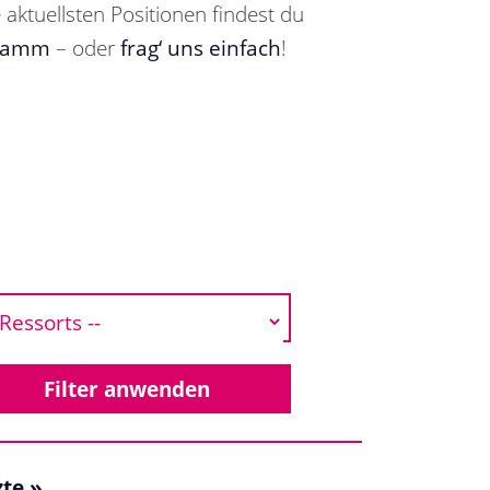
 aktuellsten Positionen findest du
ramm
– oder
frag‘ uns einfach
!
zte »