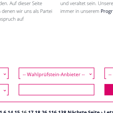
en. Auf dieser Seite
und veraltet sein. Unsere
n denen wir uns als Partei
immer in unserem
Prog
nspruch auf
1
6
14
15
16
17
18
26
116
138
Nächste Seite ›
Let