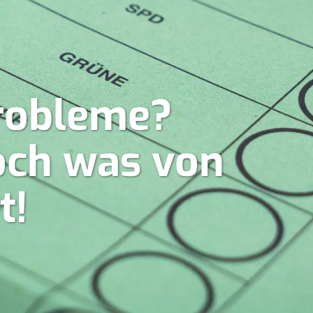
robleme?
doch was von
t!