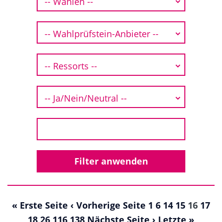
« Erste Seite
‹ Vorherige Seite
1
6
14
15
16
17
18
26
116
138
Nächste Seite ›
Letzte »