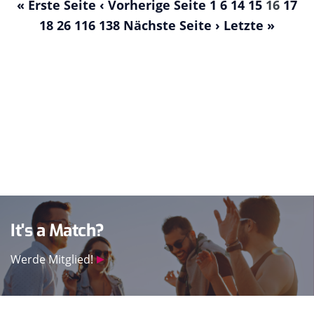
« Erste Seite
‹ Vorherige Seite
1
6
14
15
16
17
18
26
116
138
Nächste Seite ›
Letzte »
It's a Match?
Werde Mitglied!