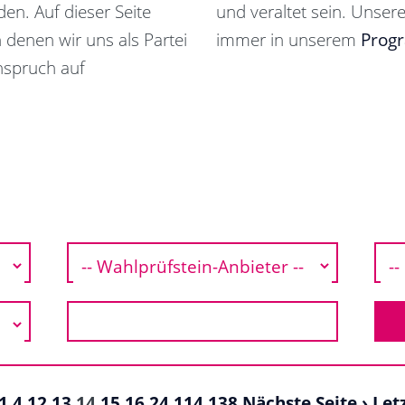
en. Auf dieser Seite
und veraltet sein. Unsere
n denen wir uns als Partei
immer in unserem
Prog
nspruch auf
1
4
12
13
14
15
16
24
114
138
Nächste Seite ›
Let