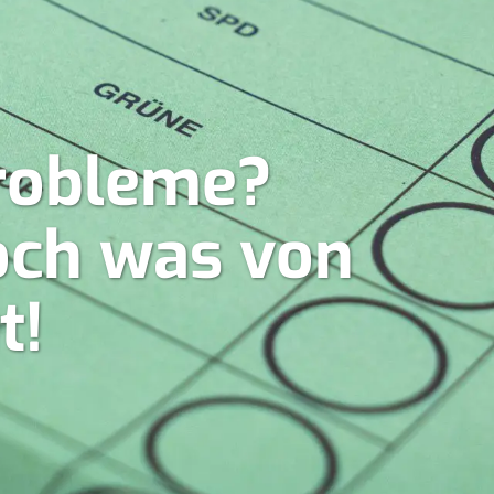
robleme?
doch was von
t!