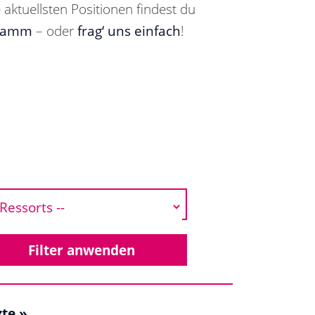
 aktuellsten Positionen findest du
ramm
– oder
frag‘ uns einfach
!
zte »