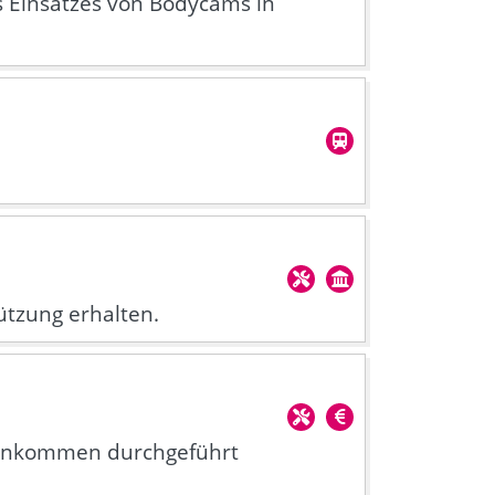
s Einsatzes von Bodycams in
ützung erhalten.
einkommen durchgeführt