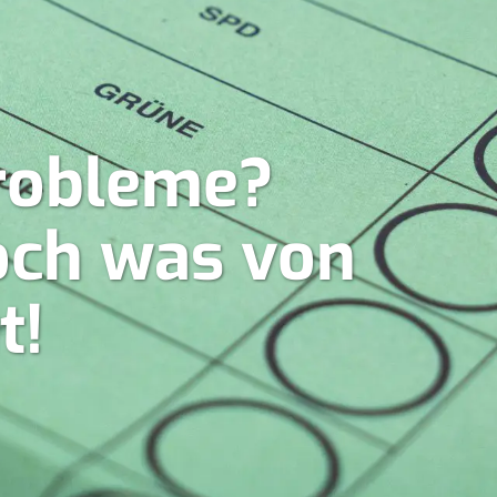
robleme?
doch was von
t!