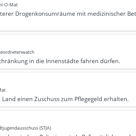
hl-O-Mat
weiterer Drogenkonsumräume mit medizinischer Be
geordnetenwatch
chränkung in die Innenstädte fahren dürfen.
Mat
 Land einen Zuschuss zum Pflegegeld erhalten.
tjugendausschuss (STJA)