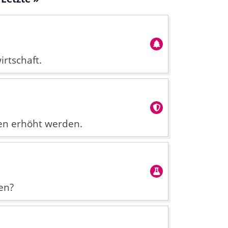
irtschaft.
len erhöht werden.
en?