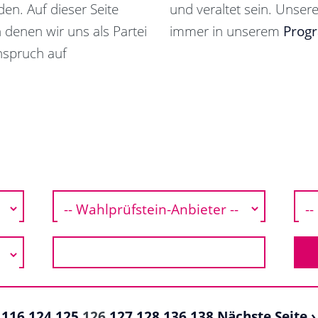
en. Auf dieser Seite
und veraltet sein. Unsere
n denen wir uns als Partei
immer in unserem
Prog
nspruch auf
116
124
125
126
127
128
136
138
Nächste Seite ›