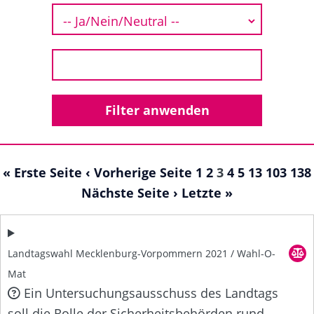
« Erste Seite
‹ Vorherige Seite
1
2
3
4
5
13
103
138
Nächste Seite ›
Letzte »
Landtagswahl Mecklenburg-Vorpommern 2021 / Wahl-O-
Mat
Ein Untersuchungsausschuss des Landtags
soll die Rolle der Sicherheitsbehörden rund