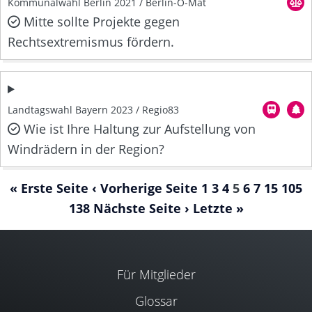
Kommunalwahl Berlin 2021 / Berlin-O-Mat
Mitte sollte Projekte gegen
Rechtsextremismus fördern.
Landtagswahl Bayern 2023 / Regio83
Wie ist Ihre Haltung zur Aufstellung von
Windrädern in der Region?
« Erste Seite
‹ Vorherige Seite
1
3
4
5
6
7
15
105
138
Nächste Seite ›
Letzte »
Für Mitglieder
Glossar