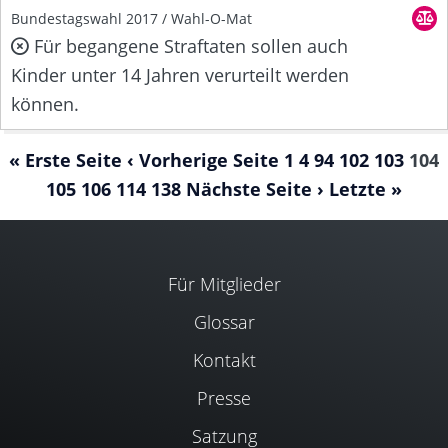
Bundestagswahl 2017 / Wahl-O-Mat
Für begangene Straftaten sollen auch
Kinder unter 14 Jahren verurteilt werden
können.
« Erste Seite
‹ Vorherige Seite
1
4
94
102
103
104
105
106
114
138
Nächste Seite ›
Letzte »
Für Mitglieder
Glossar
Kontakt
Presse
Satzung