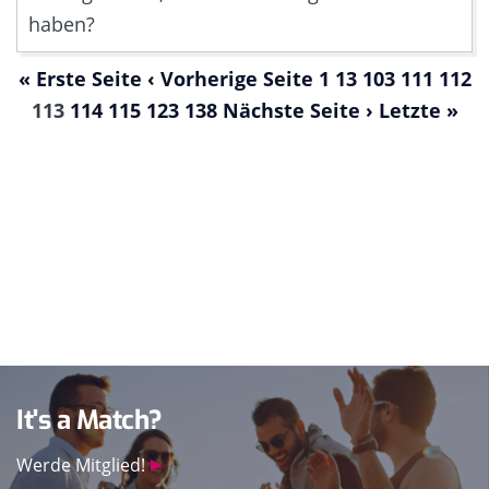
haben?
« Erste Seite
‹ Vorherige Seite
1
13
103
111
112
113
114
115
123
138
Nächste Seite ›
Letzte »
It's a Match?
Werde Mitglied!