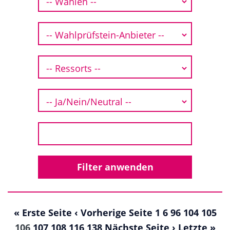
« Erste Seite
‹ Vorherige Seite
1
6
96
104
105
106
107
108
116
138
Nächste Seite ›
Letzte »