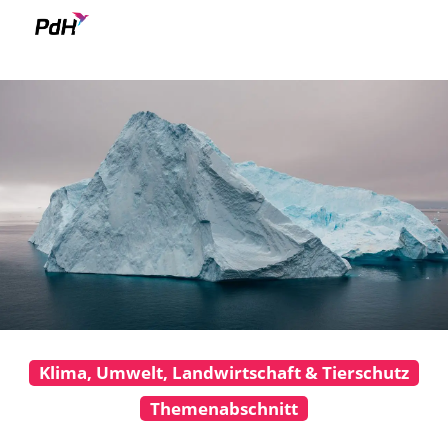
Skip to content
::after
Klima, Umwelt, Landwirtschaft & Tierschutz
Themenabschnitt