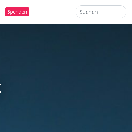
Spenden
E