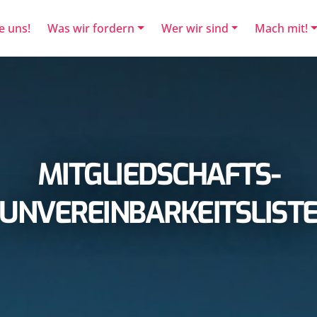
e uns!
Was wir fordern
Wer wir sind
Mach mit!
MITGLIEDSCHAFTS-
UNVEREINBARKEITSLIST