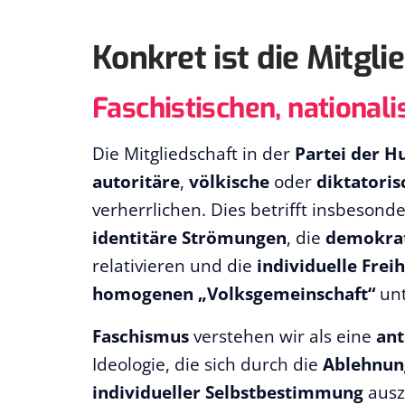
Konkret ist die Mitgli
Faschistischen, national
Die Mitgliedschaft in der
Partei der 
autoritäre
,
völkische
oder
diktatoris
verherrlichen. Dies betrifft insbesond
identitäre Strömungen
, die
demokrat
relativieren und die
individuelle Freih
homogenen „Volksgemeinschaft“
unt
Faschismus
verstehen wir als eine
ant
Ideologie, die sich durch die
Ablehnun
individueller Selbstbestimmung
ausz