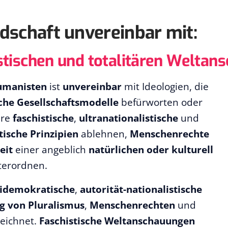
edschaft unvereinbar mit:
istischen und totalitären Welta
Humanisten
ist
unvereinbar
mit Ideologien, die
che Gesellschaftsmodelle
befürworten oder
ere
faschistische
,
ultranationalistische
und
ische Prinzipien
ablehnen,
Menschenrechte
eit
einer angeblich
natürlichen oder kulturell
erordnen.
idemokratische
,
autorität-nationalistische
g von Pluralismus
,
Menschenrechten
und
eichnet.
Faschistische Weltanschauungen