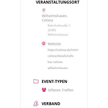
VERANSTALTUNGSORT
Wilhelmshaven,
Celona
Bahnhofstraße 1,
26382
Wilhelmshaven
Website
https://celona.de/mein-
celona/details/cafe-
bar-celona-
wilhelmshaven
EVENT-TYPEN
Offenes Treffen
VERBAND