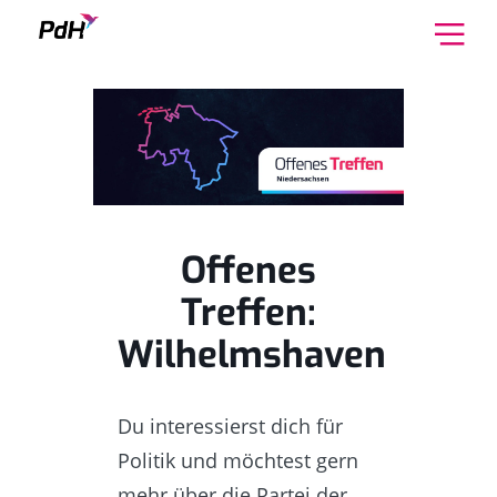
Skip to content
Offenes
Treffen:
Wilhelmshaven
Du interessierst dich für
Politik und möchtest gern
mehr über die Partei der