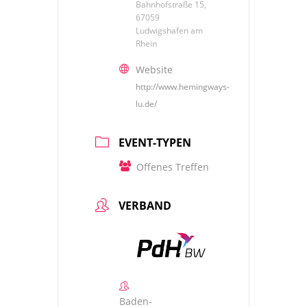
Bahnhofstraße 15,
67059
Ludwigshafen am
Rhein
Website
http://www.hemingways-
lu.de/
EVENT-TYPEN
Offenes Treffen
VERBAND
Baden-