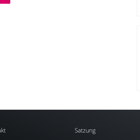
kt
Satzung