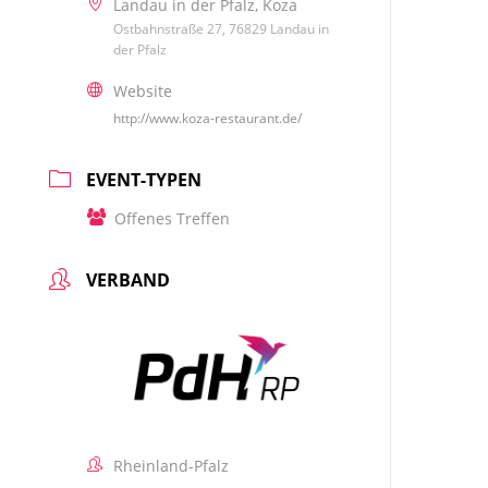
Landau in der Pfalz, Koza
Ostbahnstraße 27, 76829 Landau in
der Pfalz
Website
http://www.koza-restaurant.de/
EVENT-TYPEN
Offenes Treffen
VERBAND
Rheinland-Pfalz