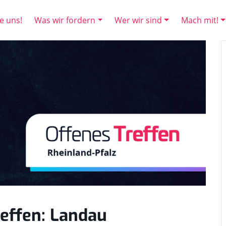
e uns!
Was wir fordern
Wer wir sind
Mach mit!
reffen: Landau