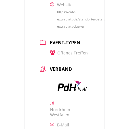
Website
https://cafe-
extrablatt.de/standorte/details/cafe-
extrablatt-dueren
EVENT-TYPEN
Offenes Treffen
VERBAND
Nordrhein-
Westfalen
E-Mail