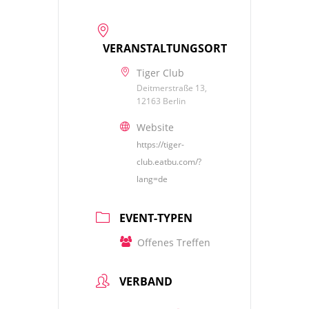
VERANSTALTUNGSORT
Tiger Club
Deitmerstraße 13,
12163 Berlin
Website
https://tiger-
club.eatbu.com/?
lang=de
EVENT-TYPEN
Offenes Treffen
VERBAND