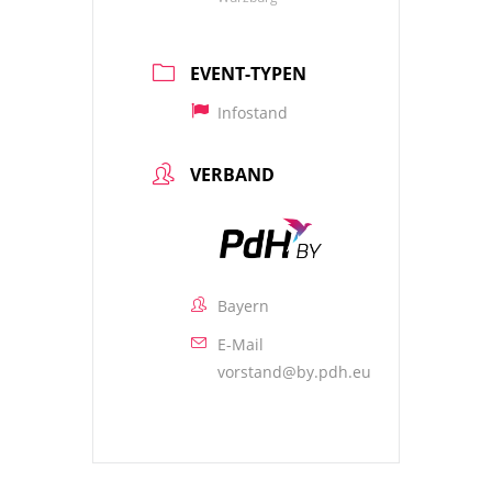
EVENT-TYPEN
Infostand
VERBAND
Bayern
E-Mail
vorstand@by.pdh.eu