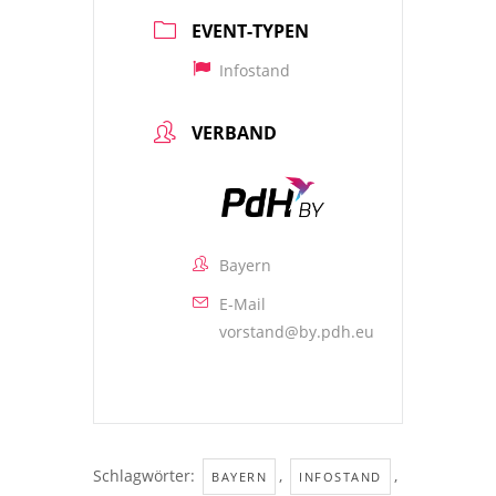
EVENT-TYPEN
Infostand
VERBAND
Bayern
E-Mail
vorstand@by.pdh.eu
Schlagwörter:
,
,
BAYERN
INFOSTAND