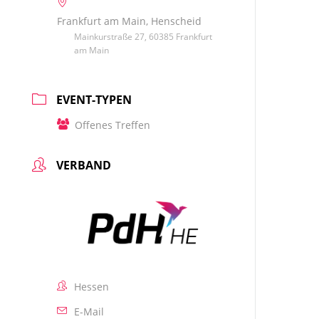
Frankfurt am Main, Henscheid
Mainkurstraße 27, 60385 Frankfurt
am Main
EVENT-TYPEN
Offenes Treffen
VERBAND
Hessen
E-Mail